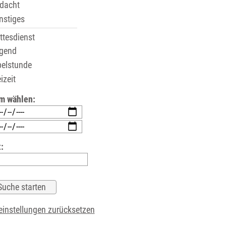
dacht
stiges
tesdienst
gend
elstunde
izeit
m wählen:
:
instellungen zurücksetzen