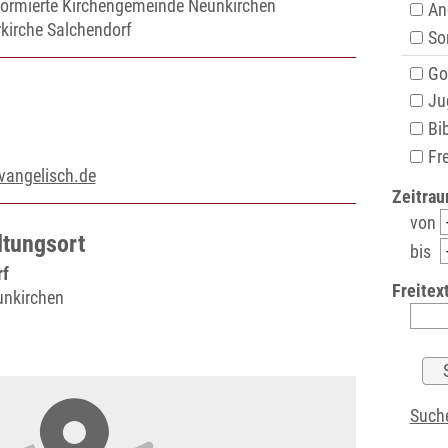
eformierte Kirchengemeinde Neunkirchen
An
rkirche Salchendorf
Son
Got
Ju
Bib
Fre
vangelisch.de
Zeitrau
von
ltungsort
bis
rf
Freitext
unkirchen
Suche